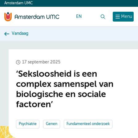
Amsterdam UMC
content
EN
Zoek
Menu
Vandaag
17 september 2025
‘Seksloosheid is een
complex samenspel van
biologische en sociale
factoren’
Psychiatrie
Genen
Fundamenteel onderzoek