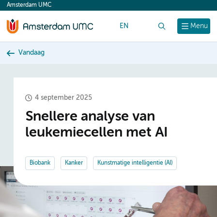
Amsterdam UMC
content
EN
Zoek
Menu
Vandaag
4 september 2025
Snellere analyse van
leukemiecellen met AI
Biobank
Kanker
Kunstmatige intelligentie (AI)