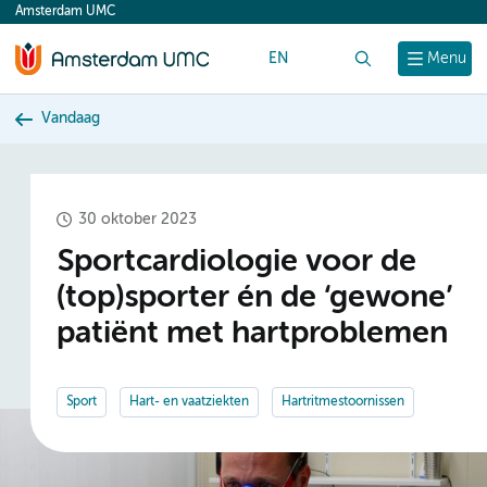
Amsterdam UMC
content
EN
Zoek
Menu
Vandaag
30 oktober 2023
Sportcardiologie voor de
(top)sporter én de ‘gewone’
patiënt met hartproblemen
Sport
Hart- en vaatziekten
Hartritmestoornissen