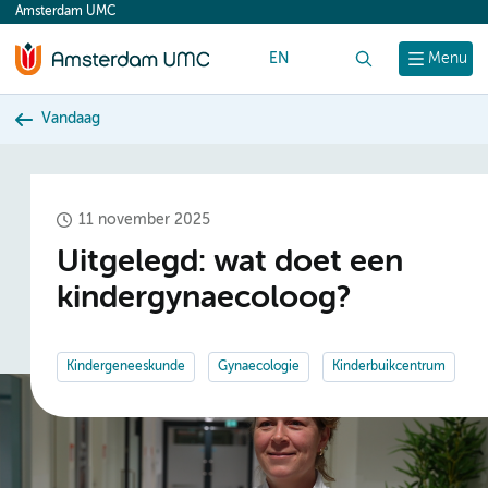
Amsterdam UMC
content
EN
Zoek
Menu
Vandaag
11 november 2025
Uitgelegd: wat doet een
kindergynaecoloog?
Kindergeneeskunde
Gynaecologie
Kinderbuikcentrum