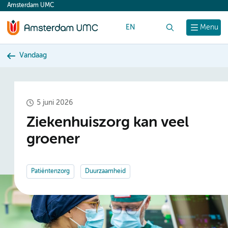
Amsterdam UMC
content
EN
Zoek
Menu
Vandaag
5 juni 2026
Ziekenhuiszorg kan veel
groener
Patiëntenzorg
Duurzaamheid