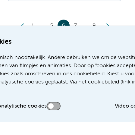
1
5
6
7
9
kies
nisch noodzakelijk. Andere gebruiken we om de websit
en van filmpjes en animaties. Door op "cookies accepte
okies zoals omschreven in ons cookiebeleid. Kiest u voo
lytische cookies geplaatst. Via het cookiebeleid (link i
Analytische cookies
Video c
 privacyverklaring
Disclaimer
Colofon