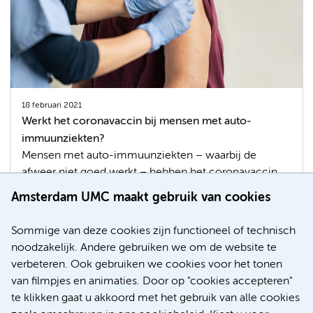
18 februari 2021
Werkt het coronavaccin bij mensen met auto-
immuunziekten?
Mensen met auto-immuunziekten – waarbij de
afweer niet goed werkt – hebben het coronavaccin
hard nodig. Maar beschermt het hen wel genoeg? En
Amsterdam UMC maakt gebruik van cookies
wat als hun ziekte juist opflakkert door het vaccin?
Amsterdam UMC start een onderzoek bij 5.000
Sommige van deze cookies zijn functioneel of technisch
patiënten.
noodzakelijk. Andere gebruiken we om de website te
verbeteren. Ook gebruiken we cookies voor het tonen
covid-19
Vaccinaties
Afweer
Multiple sclerose (MS)
van filmpjes en animaties. Door op "cookies accepteren"
te klikken gaat u akkoord met het gebruik van alle cookies