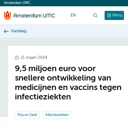
Amsterdam UMC
content
EN
Zoek
Menu
Vandaag
21 maart 2024
9,5 miljoen euro voor
snellere ontwikkeling van
medicijnen en vaccins tegen
infectieziekten
Prijs en Geld
Infectieziekten