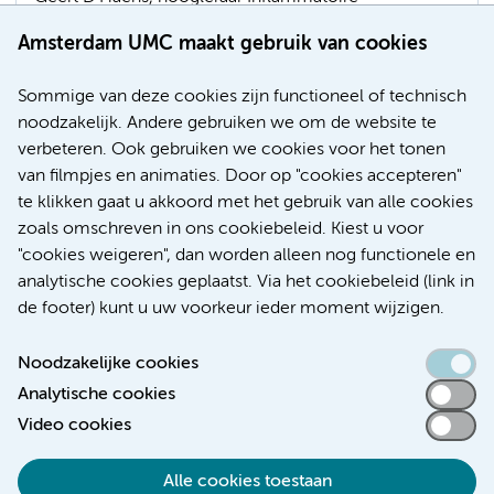
Darmziekten en hoofd van de afdeling maag-, darm-,
Amsterdam UMC maakt gebruik van cookies
leverziekten van Amsterdam UMC. Het consortium
krijgt een Europese toekenning van 37,5 miljoen euro.
Sommige van deze cookies zijn functioneel of technisch
noodzakelijk. Andere gebruiken we om de website te
Prijs en Geld
Infectieziekten
verbeteren. Ook gebruiken we cookies voor het tonen
Maag-, darm-, en leverziekten
van filmpjes en animaties. Door op "cookies accepteren"
te klikken gaat u akkoord met het gebruik van alle cookies
zoals omschreven in ons cookiebeleid. Kiest u voor
"cookies weigeren", dan worden alleen nog functionele en
Meer
analytische cookies geplaatst. Via het cookiebeleid (link in
de footer) kunt u uw voorkeur ieder moment wijzigen.
Noodzakelijke cookies
Analytische cookies
Toegankelijkheidsverklaring
Video cookies
Responsible disclosure
Alle cookies toestaan
Algemene privacyverklaring