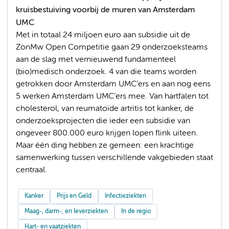
kruisbestuiving voorbij de muren van Amsterdam
UMC
Met in totaal 24 miljoen euro aan subsidie uit de
ZonMw Open Competitie gaan 29 onderzoeksteams
aan de slag met vernieuwend fundamenteel
(bio)medisch onderzoek. 4 van die teams worden
getrokken door Amsterdam UMC’ers en aan nog eens
5 werken Amsterdam UMC’ers mee. Van hartfalen tot
cholesterol, van reumatoïde artritis tot kanker, de
onderzoeksprojecten die ieder een subsidie van
ongeveer 800.000 euro krijgen lopen flink uiteen.
Maar één ding hebben ze gemeen: een krachtige
samenwerking tussen verschillende vakgebieden staat
centraal.
Kanker
Prijs en Geld
Infectieziekten
Maag-, darm-, en leverziekten
In de regio
Hart- en vaatziekten