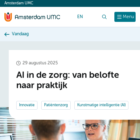
Amsterdam UMC
content
EN
Zoek
Menu
Vandaag
29 augustus 2025
AI in de zorg: van belofte
naar praktijk
Innovatie
Patiëntenzorg
Kunstmatige intelligentie (AI)