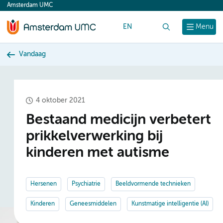
Amsterdam UMC
content
EN
Zoek
Menu
Vandaag
4 oktober 2021
Bestaand medicijn verbetert
prikkelverwerking bij
kinderen met autisme
Hersenen
Psychiatrie
Beeldvormende technieken
Kinderen
Geneesmiddelen
Kunstmatige intelligentie (AI)