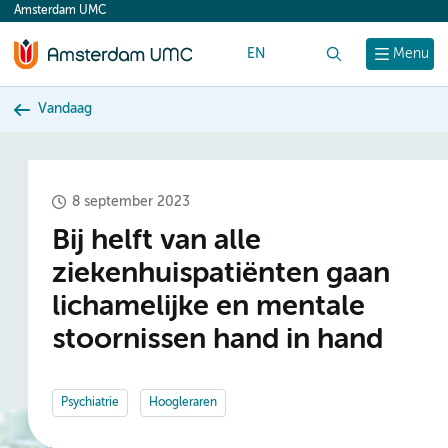
Amsterdam UMC
content
EN
Zoek
Menu
Vandaag
8 september 2023
Bij helft van alle
ziekenhuispatiënten gaan
lichamelijke en mentale
stoornissen hand in hand
Psychiatrie
Hoogleraren