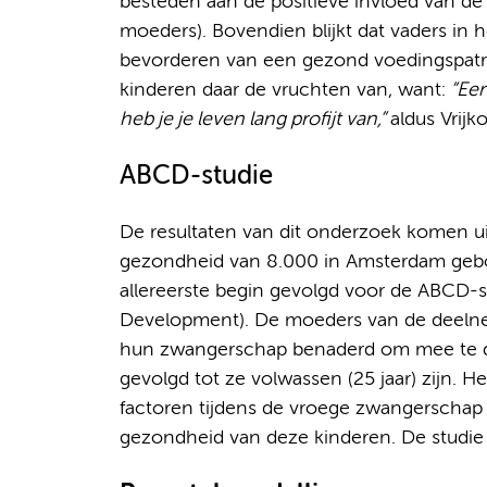
besteden aan de positieve invloed van de 
moeders). Bovendien blijkt dat vaders in h
bevorderen van een gezond voedingspatro
kinderen daar de vruchten van, want:
“Een
heb je je leven lang profijt van,”
aldus Vrijko
ABCD-studie
De resultaten van dit onderzoek komen u
gezondheid van 8.000 in Amsterdam gebor
allereerste begin gevolgd voor de ABCD-s
Development). De moeders van de deeln
hun zwangerschap benaderd om mee te d
gevolgd tot ze volwassen (25 jaar) zijn. 
factoren tijdens de vroege zwangerschap o
gezondheid van deze kinderen. De studie be