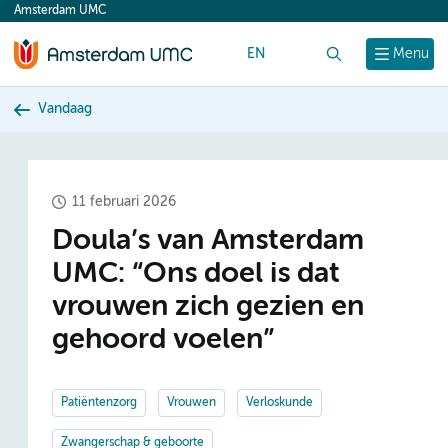
Amsterdam UMC
content
EN
Zoek
Menu
Vandaag
11 februari 2026
Doula’s van Amsterdam
UMC: “Ons doel is dat
vrouwen zich gezien en
gehoord voelen”
Patiëntenzorg
Vrouwen
Verloskunde
Zwangerschap & geboorte