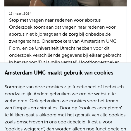
15 maart 2024
Stop met vragen naar redenen voor abortus
Onderzoek toont aan dat vragen naar redenen voor
abortus niet bijdraagt aan de zorg bij onbedoelde
zwangerschap. Onderzoekers van Amsterdam UMC,
Fiom, en de Universiteit Utrecht hebben voor dit
onderzoek verschillende gegevens bij elkaar gebracht
in het rapport ‘Dit is mijn verhaal’. Hoofdonderzoeker
Jenneke van Ditzhuijzen (Amsterdam UMC en
Amsterdam UMC maakt gebruik van cookies
Universiteit Utrecht): “Vragen naar redenen lijkt weinig
zinvol in onderzoek, maar ook in de zorg bij
Sommige van deze cookies zijn functioneel of technisch
onbedoelde zwangerschap.”
noodzakelijk. Andere gebruiken we om de website te
verbeteren. Ook gebruiken we cookies voor het tonen
Zwangerschap & geboorte
van filmpjes en animaties. Door op "cookies accepteren"
te klikken gaat u akkoord met het gebruik van alle cookies
zoals omschreven in ons cookiebeleid. Kiest u voor
"cookies weigeren", dan worden alleen nog functionele en