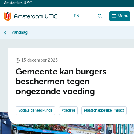
Amsterdam UMC
content
EN
Zoek
Menu
Vandaag
15 december 2023
Gemeente kan burgers
beschermen tegen
ongezonde voeding
Sociale geneeskunde
Voeding
Maatschappelijke impact