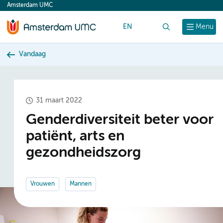
Amsterdam UMC
content
EN
Zoek
Menu
Vandaag
31 maart 2022
Genderdiversiteit beter voor
patiënt, arts en
gezondheidszorg
Vrouwen
Mannen