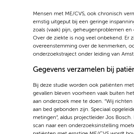
Mensen met ME/CVS, ook chronisch verm
ernstig uitgeput bij een geringe inspann
zoals (vaak) pijn, geheugenproblemen en o
Over de ziekte is nog veel onbekend. Er z
overeenstemming over de kenmerken, oorz
onderzoekstraject onder leiding van Ams
Gegevens verzamelen bij patiën
Bij deze studie worden ook patiënten met
gevallen bleven voorheen vaak buiten het 
aan onderzoek mee te doen. “Wij richten on
aan bed gebonden zijn. Speciaal opgelei
metingen”, aldus projectleider Jos Bosch
scan naar een onderzoeksinstelling moete
patiënten met ernstige ME/CVS wordt bo