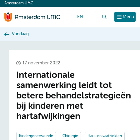
Amsterdam UMC
content
EN
Zoek
Menu
Vandaag
17 november 2022
Internationale
samenwerking leidt tot
betere behandelstrategieën
bij kinderen met
hartafwijkingen
Kindergeneeskunde
Chirurgie
Hart- en vaatziekten