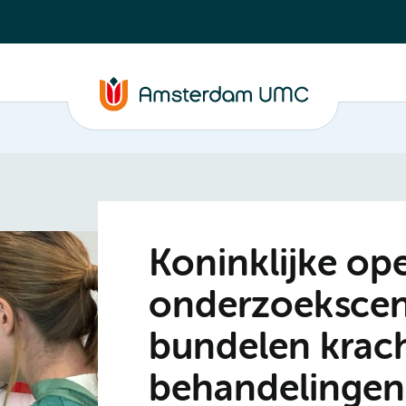
Koninklijke op
onderzoekscen
bundelen krach
behandelingen