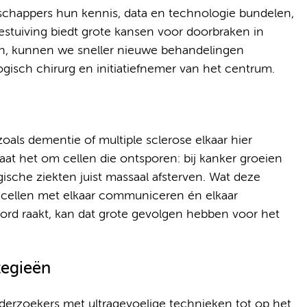
schappers hun kennis, data en technologie bundelen,
estuiving biedt grote kansen voor doorbraken in
n, kunnen we sneller nieuwe behandelingen
gisch chirurg en initiatiefnemer van het centrum.
als dementie of multiple sclerose elkaar hier
gaat het om cellen die ontsporen: bij kanker groeien
gische ziekten juist massaal afsterven. Wat deze
 cellen met elkaar communiceren én elkaar
ord raakt, kan dat grote gevolgen hebben voor het
tegieën
erzoekers met ultragevoelige technieken tot op het