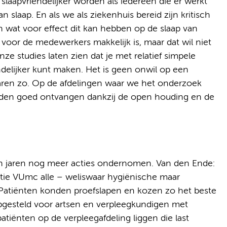
slaapvriendelijker worden als iedereen die er werkt
slaap. En als we als ziekenhuis bereid zijn kritisch
n wat voor effect dit kan hebben op de slaap van
voor de medewerkers makkelijk is, maar dat wil niet
ze studies laten zien dat je met relatief simpele
ndelijker kunt maken. Het is geen onwil op een
jaren zo. Op de afdelingen waar we het onderzoek
rden goed ontvangen dankzij de open houding en de
 jaren nog meer acties ondernomen. Van den Ende:
tie VUmc alle – weliswaar hygiënische maar
Patiënten konden proefslapen en kozen zo het beste
 opgesteld voor artsen en verpleegkundigen met
atiënten op de verpleegafdeling liggen die last