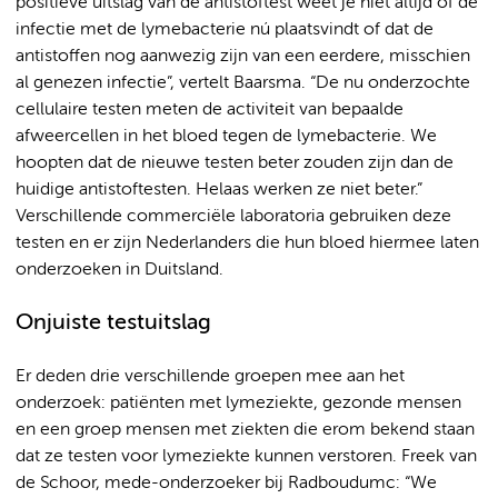
positieve uitslag van de antistoftest weet je niet altijd of de
infectie met de lymebacterie nú plaatsvindt of dat de
antistoffen nog aanwezig zijn van een eerdere, misschien
al genezen infectie”, vertelt Baarsma. “De nu onderzochte
cellulaire testen meten de activiteit van bepaalde
afweercellen in het bloed tegen de lymebacterie. We
hoopten dat de nieuwe testen beter zouden zijn dan de
huidige antistoftesten. Helaas werken ze niet beter.”
Verschillende commerciële laboratoria gebruiken deze
testen en er zijn Nederlanders die hun bloed hiermee laten
onderzoeken in Duitsland.
Onjuiste testuitslag
Er deden drie verschillende groepen mee aan het
onderzoek: patiënten met lymeziekte, gezonde mensen
en een groep mensen met ziekten die erom bekend staan
dat ze testen voor lymeziekte kunnen verstoren. Freek van
de Schoor, mede-onderzoeker bij Radboudumc: “We