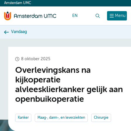
Amsterdam UMC
content
EN
Zoek
Menu
Vandaag
8 oktober 2025
Overlevingskans na
kijkoperatie
alvleesklierkanker gelijk aan
openbuikoperatie
Kanker
Maag-, darm-, en leverziekten
Chirurgie