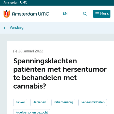
Amsterdam UMC
content
EN
Zoek
Menu
Vandaag
28 januari 2022
Spanningsklachten
patiënten met hersentumor
te behandelen met
cannabis?
Kanker
Hersenen
Patiëntenzorg
Geneesmiddelen
Proefpersonen gezocht