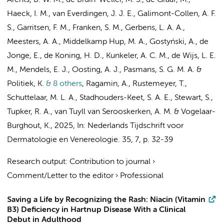
Arents, B. W. M.
, de Bruin-Weller, M. S.,
de Graaf, M.
,
Haeck, I. M., van Everdingen, J. J. E., Galimont-Collen, A. F.
S.,
Garritsen, F. M.
,
Franken, S. M.
,
Gerbens, L. A. A.
,
Meesters, A. A.
,
Middelkamp Hup, M. A.
, Gostyński, A.,
de
Jonge, E.
, de Koning, H. D., Kunkeler, A. C. M., de Wijs, L. E.
M., Mendels, E. J., Oosting, A. J., Pasmans, S. G. M. A. &
Politiek, K.
& 8 others
,
Ragamin, A.,
Rustemeyer, T.
,
Schuttelaar, M. L. A., Stadhouders-Keet, S. A. E., Stewart, S.,
Tupker, R. A., van Tuyll van Serooskerken, A. M. & Vogelaar-
Burghout, K.
,
2025
,
In:
Nederlands Tijdschrift voor
Dermatologie en Venereologie.
35
,
7
,
p. 32-39
Research output
:
Contribution to journal
›
Comment/Letter to the editor
›
Professional
Saving a Life by Recognizing the Rash: Niacin (Vitamin
B3) Deficiency in Hartnup Disease With a Clinical
Debut in Adulthood