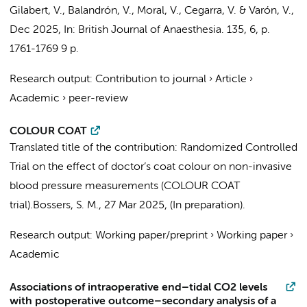
Gilabert, V., Balandrón, V., Moral, V., Cegarra, V. & Varón, V.
,
Dec 2025
,
In:
British Journal of Anaesthesia.
135
,
6
,
p.
1761-1769
9 p.
Research output
:
Contribution to journal
›
Article
›
Academic
›
peer-review
COLOUR COAT
Translated title of the contribution: Randomized Controlled
Trial on the effect of doctor’s coat colour on non-invasive
blood pressure measurements (COLOUR COAT
trial).
Bossers, S. M.
,
27 Mar 2025
, (In preparation).
Research output
:
Working paper/preprint
›
Working paper
›
Academic
Associations of intraoperative end–tidal CO2 levels
with postoperative outcome–secondary analysis of a