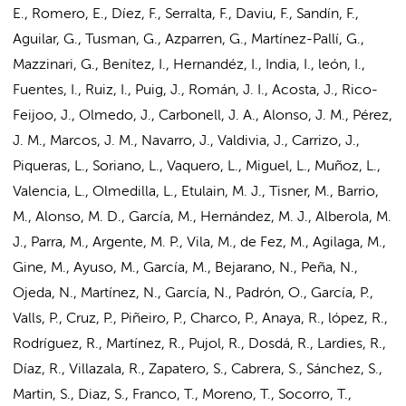
E., Romero, E., Díez, F., Serralta, F., Daviu, F., Sandín, F.,
Aguilar, G., Tusman, G., Azparren, G., Martínez-Pallí, G.,
Mazzinari, G.
, Benítez, I., Hernandéz, I., India, I., león, I.,
Fuentes, I., Ruiz, I., Puig, J., Román, J. I., Acosta, J., Rico-
Feijoo, J., Olmedo, J., Carbonell, J. A., Alonso, J. M., Pérez,
J. M., Marcos, J. M., Navarro, J., Valdivia, J., Carrizo, J.,
Piqueras, L., Soriano, L., Vaquero, L., Miguel, L., Muñoz, L.,
Valencia, L., Olmedilla, L., Etulain, M. J., Tisner, M., Barrio,
M., Alonso, M. D., García, M., Hernández, M. J., Alberola, M.
J., Parra, M., Argente, M. P., Vila, M., de Fez, M., Agilaga, M.,
Gine, M., Ayuso, M., García, M., Bejarano, N., Peña, N.,
Ojeda, N., Martínez, N., García, N., Padrón, O., García, P.,
Valls, P., Cruz, P., Piñeiro, P., Charco, P., Anaya, R., lópez, R.,
Rodríguez, R., Martínez, R., Pujol, R., Dosdá, R., Lardies, R.,
Díaz, R., Villazala, R., Zapatero, S., Cabrera, S., Sánchez, S.,
Martin, S., Diaz, S., Franco, T., Moreno, T., Socorro, T.,