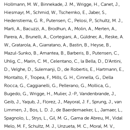
Hollmann, M. W.
,
Binnekade, J. M.
, Wrigge, H., Canet, J.,
Hiesmayr, M., Schmid, W., Tschernko, E., Jaber, S.,
Hedenstierna, G. R., Putensen, C., Pelosi, P.,
Schultz, M. J.
,
Marti, A., Bacuzzi, A., Brodhun, A., Molin, A., Merten, A.,
Parera, A., Brunelli, A., Cortegiani, A., Güldner, A., Reske, A.
W., Gratarola, A., Giarratano, A., Bastin, B., Heyse, B.,
Mazul-Sunko, B., Amantea, B., Barberis, B., Putensen, C.,
Uhlig, C., Marín, C. M., Celentano, C., la Bella, D., D'Antini,
D., Velghe, D., Sulemanji, D., de Robertis, E., Hartmann, E.,
Montalto, F., Tropea, F., Mills, G. H., Cinnella, G., Della
Rocca, G., Caggianelli, G., Pellerano, G., Mollica, G.,
Bugedo, G., Wrigge, H., Mulier, J.-P., Vandenbrande, J.,
Geib, J., Yaqub, J., Florez, J., Mayoral, J. F., Sprung, J., van
Limmen, J.,
Bos, L. D. J.
, de Baerdemaeker, L., Jamaer, L.,
Spagnolo, L., Strys, L., Gil, M. G., Gama de Abreu, M., Vidal
Melo, M. F.,
Schultz, M. J.
, Unzueta, M. C., Moral, M. V.,