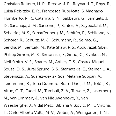
Christian Reiterer, H. R., Renew, J. R., Reynaud, T., Rhys, R.,
Luisa Robitzky, E. R., Francesca Rubulotta. S. Machado
Humberto, R. R., Catarina, S. N., Sabbatini, G., Samuels, J.
D., Sanahuja, J. M., Sansone, P., Santos, A., Sayedalahl, M.,
Schaefer, M. S., Scharffenberg, M., Schiffer, E., Schliewe, N.,
Schorer, R.,
Schultz, M. J.
, Schumann, R., Selmo, G.,
Sendra, M., Senturk, M., Kate Shaw, P. S., Abdulrazak Sibai.
Philipp Simon, M. S., Simonassi, F., Sinno, C., Sivrikoz, N.,
Neil Smith, V. S., Soares, M., Artiles, T. S., Castro. Miguel
Sousa, D. S., Juraj Sprung, S. S., Stamatakis, E., Steiner, L. A.,
Stevenazzi, A., Suarez-de-la-Rica. Mélanie Suppan, A.,
Teichmann, R., Tena Guerrero. Bram Thiel, J. M., Tolós, R.,
Altun, G. T., Tucci, M., Turnbull, Z. A., Turudić, Ž., Unterberg,
M., van Limmen, J., van Nieuwenhove, Y., van
Waesberghe, J., Vidal Melo. Bibiana Vitković, M. F., Vivona,
L., Carlo Alberto Volta, M. V., Weber, A., Weingarten, T. N.,