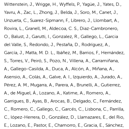
Wittenstein, J., Wrigge, H., Wyffels, P., Yagüe, J., Yates, D.,
Yavru, A., Zac, L., Zhong, J., Belda, J., Soro, M., Canet, J.,
Unzueta, C., Suarez-Sipmann, F., Librero, J., Llombart, A.,
Rovira, L., Granell, M., Aldecoa, C. S., Diaz-Cambronero,
O., Balust, J., Garutti, I., Gonzalez, R., Gallego, L., Garcia
del Valle, S., Redondo, J., Pestaña, D., Rodríguez, A.,
García, J., Matta, M. D. L., Ibáñez, M., Barrios, F., Hernández,
S., Torres, V., Peiró, S., Pozo, N., Villena, A., Carramiñana,
A., Gallego-Casilda, A., Duca, A., Alcón, A., Miñana, A.,
Asensio, A., Colás, A., Galve, A. I., Izquierdo, A., Jurado, A.,
Pérez, A. M., Mugarra, A., Parera, A., Brunelli, A., Gutierrez,
A., de Miguel, Á., Lozano, A., Katime, A., Romero, A.,
Garrigues, B., Ayas, B., Arocas, B., Delgado, C., Fernández,
C., Romero, C., Gallego, C., Garcés, C., Lisbona, C., Parrilla,
C., lópez-Herrera, D., González, D., Llamazares, E., del Rio,
E., Lozano, E., Pastor, E., Chamorro, E., Gracia, E., Sánchez,