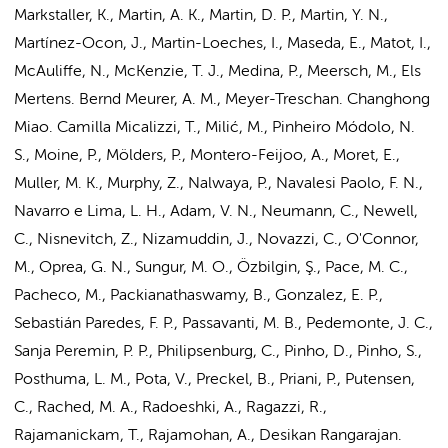
Markstaller, K., Martin, A. K., Martin, D. P., Martin, Y. N.,
Martínez-Ocon, J., Martin-Loeches, I., Maseda, E., Matot, I.,
McAuliffe, N., McKenzie, T. J., Medina, P., Meersch, M., Els
Mertens. Bernd Meurer, A. M., Meyer-Treschan. Changhong
Miao. Camilla Micalizzi, T., Milić, M., Pinheiro Módolo, N.
S., Moine, P., Mölders, P., Montero-Feijoo, A., Moret, E.,
Muller, M. K., Murphy, Z., Nalwaya, P., Navalesi Paolo, F. N.,
Navarro e Lima, L. H., Adam, V. N., Neumann, C., Newell,
C., Nisnevitch, Z., Nizamuddin, J., Novazzi, C., O'Connor,
M., Oprea, G. N., Sungur, M. O., Özbilgin, Ş., Pace, M. C.,
Pacheco, M., Packianathaswamy, B., Gonzalez, E. P.,
Sebastián Paredes, F. P., Passavanti, M. B., Pedemonte, J. C.,
Sanja Peremin, P. P., Philipsenburg, C., Pinho, D., Pinho, S.,
Posthuma, L. M.
, Pota, V.,
Preckel, B.
, Priani, P., Putensen,
C., Rached, M. A., Radoeshki, A., Ragazzi, R.,
Rajamanickam, T., Rajamohan, A., Desikan Rangarajan.