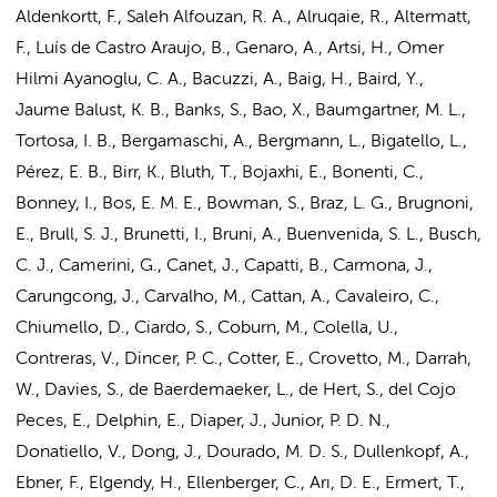
Aldenkortt, F., Saleh Alfouzan, R. A., Alruqaie, R., Altermatt,
F., Luís de Castro Araujo, B., Genaro, A., Artsi, H., Omer
Hilmi Ayanoglu, C. A., Bacuzzi, A., Baig, H., Baird, Y.,
Jaume Balust, K. B., Banks, S., Bao, X., Baumgartner, M. L.,
Tortosa, I. B., Bergamaschi, A., Bergmann, L., Bigatello, L.,
Pérez, E. B., Birr, K., Bluth, T., Bojaxhi, E., Bonenti, C.,
Bonney, I.,
Bos, E. M. E.
, Bowman, S., Braz, L. G., Brugnoni,
E., Brull, S. J., Brunetti, I., Bruni, A., Buenvenida, S. L., Busch,
C. J., Camerini, G., Canet, J., Capatti, B., Carmona, J.,
Carungcong, J., Carvalho, M., Cattan, A., Cavaleiro, C.,
Chiumello, D., Ciardo, S., Coburn, M., Colella, U.,
Contreras, V., Dincer, P. C., Cotter, E., Crovetto, M., Darrah,
W., Davies, S., de Baerdemaeker, L.,
de Hert, S.
, del Cojo
Peces, E., Delphin, E., Diaper, J., Junior, P. D. N.,
Donatiello, V., Dong, J., Dourado, M. D. S., Dullenkopf, A.,
Ebner, F., Elgendy, H., Ellenberger, C., Arı, D. E., Ermert, T.,