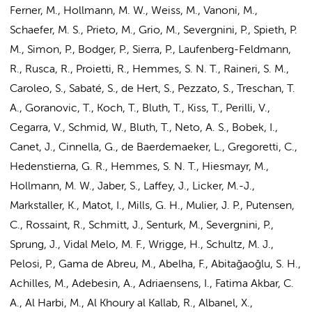
Ferner, M.,
Hollmann, M. W.
, Weiss, M., Vanoni, M.,
Schaefer, M. S., Prieto, M., Grio, M., Severgnini, P., Spieth, P.
M., Simon, P., Bodger, P., Sierra, P., Laufenberg-Feldmann,
R., Rusca, R., Proietti, R.,
Hemmes, S. N. T.
, Raineri, S. M.,
Caroleo, S., Sabaté, S.,
de Hert, S.
, Pezzato, S., Treschan, T.
A., Goranovic, T., Koch, T., Bluth, T., Kiss, T., Perilli, V.,
Cegarra, V., Schmid, W., Bluth, T.,
Neto, A. S.
, Bobek, I.,
Canet, J., Cinnella, G., de Baerdemaeker, L., Gregoretti, C.,
Hedenstierna, G. R.,
Hemmes, S. N. T.
, Hiesmayr, M.,
Hollmann, M. W.
, Jaber, S., Laffey, J., Licker, M.-J.,
Markstaller, K., Matot, I., Mills, G. H., Mulier, J. P., Putensen,
C., Rossaint, R., Schmitt, J., Senturk, M., Severgnini, P.,
Sprung, J., Vidal Melo, M. F., Wrigge, H.,
Schultz, M. J.
,
Pelosi, P., Gama de Abreu, M., Abelha, F., Abitağaoğlu, S. H.,
Achilles, M., Adebesin, A., Adriaensens, I., Fatima Akbar, C.
A., Al Harbi, M., Al Khoury al Kallab, R., Albanel, X.,