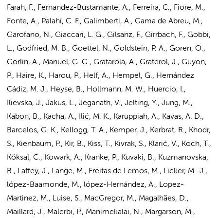
Farah, F., Fernandez-Bustamante, A., Ferreira, C., Fiore, M.,
Fonte, A., Palahí, C. F., Galimberti, A., Gama de Abreu, M.,
Garofano, N., Giaccari, L. G., Gilsanz, F., Girrbach, F., Gobbi,
L.,
Godfried, M. B.
, Goettel, N., Goldstein, P. A., Goren, O.,
Gorlin, A., Manuel, G. G., Gratarola, A., Graterol, J., Guyon,
P., Haire, K., Harou, P., Helf, A., Hempel, G., Hernández
Cádiz, M. J., Heyse, B.,
Hollmann, M. W.
, Huercio, I.,
Ilievska, J., Jakus, L., Jeganath, V., Jelting, Y., Jung, M.,
Kabon, B., Kacha, A., Ilić, M. K., Karuppiah, A., Kavas, A. D.,
Barcelos, G. K., Kellogg, T. A., Kemper, J., Kerbrat, R., Khodr,
S., Kienbaum, P., Kir, B., Kiss, T., Kivrak, S., Klarić, V., Koch, T.,
Köksal, C., Kowark, A., Kranke, P., Kuvaki, B., Kuzmanovska,
B., Laffey, J., Lange, M., Freitas de Lemos, M., Licker, M.-J.,
lópez-Baamonde, M., lópez-Hernández, A., Lopez-
Martinez, M., Luise, S., MacGregor, M., Magalhães, D.,
Maillard, J., Malerbi, P., Manimekalai, N., Margarson, M.,