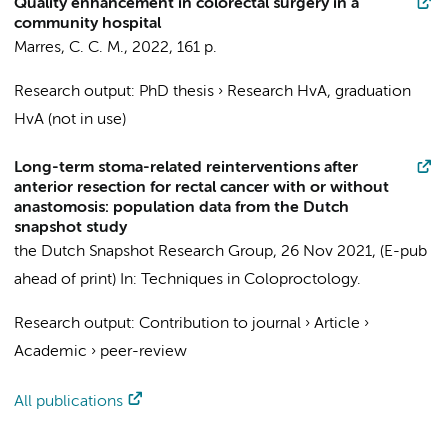
Quality enhancement in colorectal surgery in a
community hospital
Marres, C. C. M.
,
2022
,
161 p.
Research output
:
PhD thesis
›
Research HvA, graduation
HvA (not in use)
Long-term stoma-related reinterventions after
anterior resection for rectal cancer with or without
anastomosis: population data from the Dutch
snapshot study
the Dutch Snapshot Research Group
,
26 Nov 2021
, (E-pub
ahead of print)
In:
Techniques in Coloproctology.
Research output
:
Contribution to journal
›
Article
›
Academic
›
peer-review
All publications