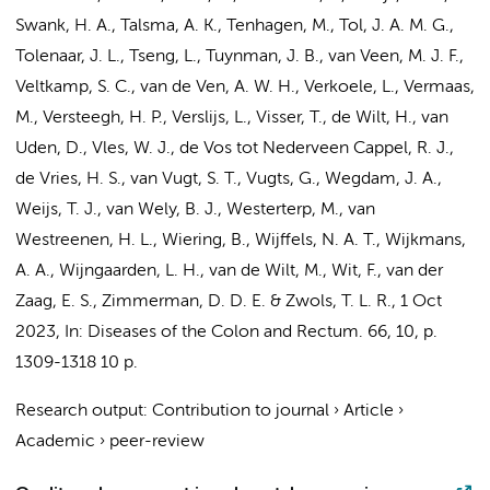
Swank, H. A.
, Talsma, A. K.,
Tenhagen, M.
,
Tol, J. A. M. G.
,
Tolenaar, J. L., Tseng, L.,
Tuynman, J. B.
, van Veen, M. J. F.,
Veltkamp, S. C.
,
van de Ven, A. W. H.
, Verkoele, L.,
Vermaas,
M.
, Versteegh, H. P., Verslijs, L., Visser, T., de Wilt, H., van
Uden, D., Vles, W. J., de Vos tot Nederveen Cappel, R. J.,
de Vries, H. S., van Vugt, S. T., Vugts, G., Wegdam, J. A.,
Weijs, T. J., van Wely, B. J., Westerterp, M.,
van
Westreenen, H. L.
, Wiering, B.,
Wijffels, N. A. T.
, Wijkmans,
A. A., Wijngaarden, L. H., van de Wilt, M.,
Wit, F.
, van der
Zaag, E. S., Zimmerman, D. D. E. & Zwols, T. L. R.
,
1 Oct
2023
,
In:
Diseases of the Colon and Rectum.
66
,
10
,
p.
1309-1318
10 p.
Research output
:
Contribution to journal
›
Article
›
Academic
›
peer-review