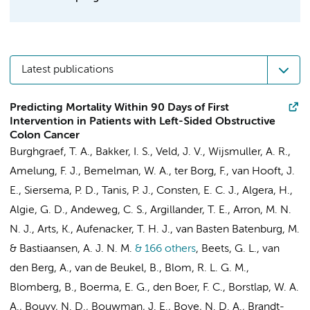
Latest publications
Predicting Mortality Within 90 Days of First
Intervention in Patients with Left-Sided Obstructive
Colon Cancer
Burghgraef, T. A., Bakker, I. S.,
Veld, J. V.
,
Wijsmuller, A. R.
,
Amelung, F. J.,
Bemelman, W. A.
, ter Borg, F.,
van Hooft, J.
E.
, Siersema, P. D.,
Tanis, P. J.
, Consten, E. C. J., Algera, H.,
Algie, G. D., Andeweg, C. S., Argillander, T. E., Arron, M. N.
N. J., Arts, K., Aufenacker, T. H. J., van Basten Batenburg, M.
& Bastiaansen, A. J. N. M.
& 166 others
,
Beets, G. L.,
van
den Berg, A.
, van de Beukel, B.,
Blom, R. L. G. M.
,
Blomberg, B., Boerma, E. G.,
den Boer, F. C.
,
Borstlap, W. A.
A.
, Bouvy, N. D., Bouwman, J. E., Boye, N. D. A., Brandt-