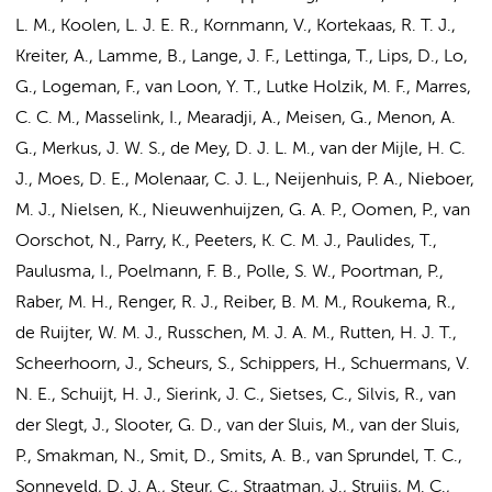
L. M., Koolen, L. J. E. R., Kornmann, V., Kortekaas, R. T. J.,
Kreiter, A.,
Lamme, B.
,
Lange, J. F.
, Lettinga, T., Lips, D., Lo,
G., Logeman, F., van Loon, Y. T., Lutke Holzik, M. F.,
Marres,
C. C. M.
, Masselink, I., Mearadji, A., Meisen, G., Menon, A.
G., Merkus, J. W. S., de Mey, D. J. L. M., van der Mijle, H. C.
J.,
Moes, D. E.
,
Molenaar, C. J. L.
, Neijenhuis, P. A., Nieboer,
M. J.,
Nielsen, K.
, Nieuwenhuijzen, G. A. P., Oomen, P., van
Oorschot, N., Parry, K., Peeters, K. C. M. J., Paulides, T.,
Paulusma, I., Poelmann, F. B.,
Polle, S. W.
,
Poortman, P.
,
Raber, M. H., Renger, R. J.,
Reiber, B. M. M.
, Roukema, R.,
de Ruijter, W. M. J.,
Russchen, M. J. A. M.
,
Rutten, H. J. T.
,
Scheerhoorn, J., Scheurs, S., Schippers, H., Schuermans, V.
N. E., Schuijt, H. J.,
Sierink, J. C.
,
Sietses, C.
, Silvis, R., van
der Slegt, J., Slooter, G. D., van der Sluis, M., van der Sluis,
P., Smakman, N.,
Smit, D.
, Smits, A. B., van Sprundel, T. C.,
Sonneveld, D. J. A., Steur, C.,
Straatman, J.
, Struijs, M. C.,