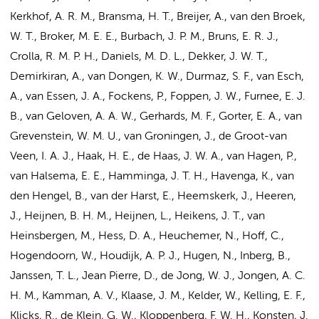
Kerkhof, A. R. M., Bransma, H. T., Breijer, A.,
van den Broek,
W. T.
, Broker, M. E. E., Burbach, J. P. M.,
Bruns, E. R. J.
,
Crolla, R. M. P. H., Daniels, M. D. L., Dekker, J. W. T.,
Demirkiran, A.
, van Dongen, K. W., Durmaz, S. F., van Esch,
A., van Essen, J. A.,
Fockens, P.
, Foppen, J. W., Furnee, E. J.
B., van Geloven, A. A. W.,
Gerhards, M. F.
, Gorter, E. A., van
Grevenstein, W. M. U., van Groningen, J., de Groot-van
Veen, I. A. J.,
Haak, H. E.
, de Haas, J. W. A., van Hagen, P.,
van Halsema, E. E.
, Hamminga, J. T. H., Havenga, K., van
den Hengel, B., van der Harst, E., Heemskerk, J., Heeren,
J.,
Heijnen, B. H. M.
, Heijnen, L., Heikens, J. T., van
Heinsbergen, M., Hess, D. A., Heuchemer, N., Hoff, C.,
Hogendoorn, W.,
Houdijk, A. P. J.
, Hugen, N., Inberg, B.,
Janssen, T. L.,
Jean Pierre, D.
, de Jong, W. J., Jongen, A. C.
H. M., Kamman, A. V., Klaase, J. M., Kelder, W.,
Kelling, E. F.
,
Klicks, R., de Klein, G. W., Kloppenberg, F. W. H., Konsten, J.