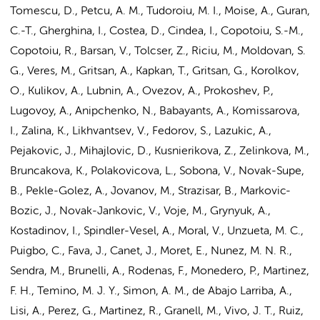
Tomescu, D., Petcu, A. M., Tudoroiu, M. I., Moise, A., Guran,
C.-T., Gherghina, I., Costea, D., Cindea, I., Copotoiu, S.-M.,
Copotoiu, R., Barsan, V., Tolcser, Z., Riciu, M., Moldovan, S.
G., Veres, M., Gritsan, A., Kapkan, T., Gritsan, G., Korolkov,
O., Kulikov, A., Lubnin, A., Ovezov, A., Prokoshev, P.,
Lugovoy, A., Anipchenko, N., Babayants, A., Komissarova,
I., Zalina, K., Likhvantsev, V., Fedorov, S., Lazukic, A.,
Pejakovic, J., Mihajlovic, D., Kusnierikova, Z., Zelinkova, M.,
Bruncakova, K., Polakovicova, L., Sobona, V., Novak-Supe,
B., Pekle-Golez, A., Jovanov, M., Strazisar, B., Markovic-
Bozic, J., Novak-Jankovic, V., Voje, M., Grynyuk, A.,
Kostadinov, I., Spindler-Vesel, A., Moral, V., Unzueta, M. C.,
Puigbo, C., Fava, J., Canet, J., Moret, E., Nunez, M. N. R.,
Sendra, M., Brunelli, A., Rodenas, F., Monedero, P., Martinez,
F. H., Temino, M. J. Y., Simon, A. M., de Abajo Larriba, A.,
Lisi, A., Perez, G., Martinez, R., Granell, M., Vivo, J. T., Ruiz,