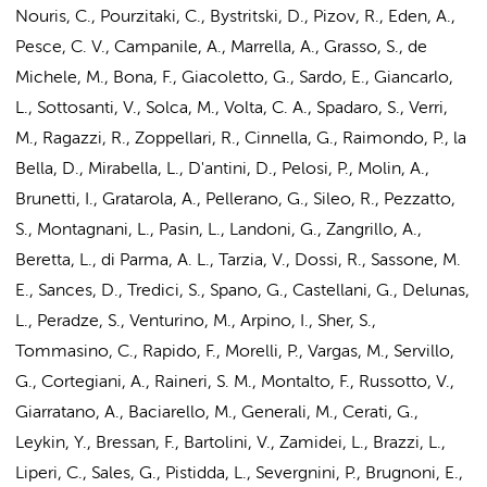
Nouris, C., Pourzitaki, C., Bystritski, D., Pizov, R., Eden, A.,
Pesce, C. V., Campanile, A., Marrella, A., Grasso, S., de
Michele, M., Bona, F., Giacoletto, G., Sardo, E., Giancarlo,
L., Sottosanti, V., Solca, M., Volta, C. A., Spadaro, S., Verri,
M., Ragazzi, R., Zoppellari, R., Cinnella, G., Raimondo, P., la
Bella, D., Mirabella, L., D'antini, D., Pelosi, P., Molin, A.,
Brunetti, I., Gratarola, A., Pellerano, G., Sileo, R., Pezzatto,
S., Montagnani, L., Pasin, L., Landoni, G., Zangrillo, A.,
Beretta, L., di Parma, A. L., Tarzia, V., Dossi, R., Sassone, M.
E., Sances, D., Tredici, S., Spano, G., Castellani, G., Delunas,
L., Peradze, S., Venturino, M., Arpino, I., Sher, S.,
Tommasino, C., Rapido, F., Morelli, P., Vargas, M., Servillo,
G., Cortegiani, A., Raineri, S. M., Montalto, F., Russotto, V.,
Giarratano, A., Baciarello, M., Generali, M., Cerati, G.,
Leykin, Y., Bressan, F., Bartolini, V., Zamidei, L., Brazzi, L.,
Liperi, C., Sales, G., Pistidda, L., Severgnini, P., Brugnoni, E.,