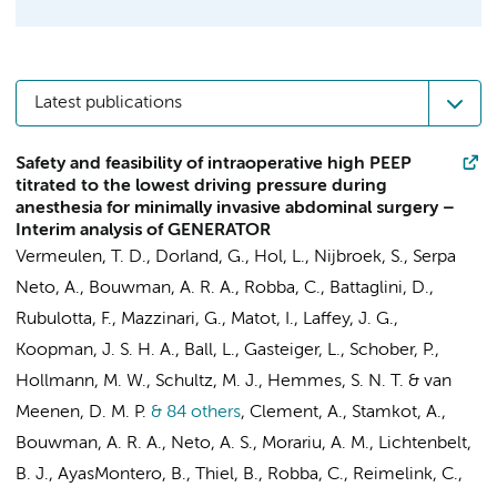
Latest publications
Safety and feasibility of intraoperative high PEEP
titrated to the lowest driving pressure during
anesthesia for minimally invasive abdominal surgery –
Interim analysis of GENERATOR
Vermeulen, T. D.
,
Dorland, G.
,
Hol, L.
, Nijbroek, S.,
Serpa
Neto, A.
, Bouwman, A. R. A., Robba, C., Battaglini, D.,
Rubulotta, F.,
Mazzinari, G.
, Matot, I., Laffey, J. G.,
Koopman, J. S. H. A., Ball, L., Gasteiger, L.,
Schober, P.
,
Hollmann, M. W.
,
Schultz, M. J.
,
Hemmes, S. N. T.
&
van
Meenen, D. M. P.
& 84 others
,
Clement, A., Stamkot, A.,
Bouwman, A. R. A.,
Neto, A. S.
,
Morariu, A. M.
, Lichtenbelt,
B. J., AyasMontero, B., Thiel, B., Robba, C., Reimelink, C.,