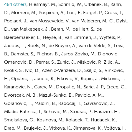
484 others
,
Hiesmayr, M., Schmid, W., Urbanek, B., Kahn,
D., Momeni, M., Pospiech, A., Lois, F., Forget, P., Grosu, I.,
Poelaert, J., van Mossevelde, V., van Malderen, M.-C., Dylst,
D., van Melkebeek, J., Beran, M.,
de Hert, S.
, de
Baerdemaeker, L., Heyse, B., van Limmen, J., Wyffels, P.,
Jacobs, T., Roels, N., de Bruyne, A., van de Velde, S., Leva,
B., Damster, S., Plichon, B., Juros-Zovko, M., Djonoviċ-
Omanoviċ, D., Pernar, S., Zunic, J., Miskovic, P., Zilic, A.,
Kvolik, S., Ivic, D., Azenic-Venzera, D., Skiljic, S., Vinkovic,
H., Oputric, I., Juricic, K., Frkovic, V., Kopic, J., Mirkovic, I.,
Karanovic, N., Carev, M., Dropulic, N., Saric, J. P., Erceg, G.,
Dvorscak, M. B., Mazul-Sunko, B., Pavicic, A. M.,
Goranovic, T., Maldini, B., Radocaj, T., Gavranovic, Z.,
Mladic-Batinica, I., Sehovic, M., Stourac, P., Harazim, H.,
Smekalova, O., Kosinova, M., Kolacek, T., Hudacek, K.,
Drab, M., Brujevic, J., Vitkova, K., Jirmanova, K., Volfova, I.,