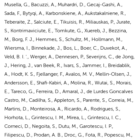
Musella, G., Bacuzzi, A., Muhardri, D., Gecaj-Gashi, A.,
Sada, F., Bytyqi, A., Karbonskiene, A., Aukstakalniene, R.,
Teberaite, Z., Salciute, E., Tikuisis, R., Miliauskas, P., Jurate,
S., Kontrimaviciute, E., Tomkute, G., Xuereb, J., Bezzina,
M., Borg, F. J.,
Hemmes, S.
,
Schultz, M.
,
Hollmann, M.
,
Wiersma, I.
,
Binnekade, J.
,
Bos, L.
,
Boer, C.
,
Duvekot, A.
,
Veld, B. I. '., Werger, A., Dennesen, P., Severijns, C.,
de Jong,
J.
,
Hering, J.
,
van Beek, R.
, Ivars, S., Jammer, I., Breidablik,
A., Hodt, K. S., Fjellanger, F., Avalos, M. V., Mellin-Olsen, J.,
Andersson, E., Shafi-Kabiri, A., Molina, R., Wutai, S., Morais,
E., Tareco, G., Ferreira, D., Amaral, J., de Lurdes Goncalves
Castro, M., Cadilha, S., Appleton, S., Parente, S., Correia, M.,
Martins, D., Monteirosa, A., Ricardo, A., Rodrigues, S.,
Horhota, L., Grintescu, I. M., Mirea, L., Grintescu, I. C.,
Corneci, D., Negoita, S., Dutu, M., Garotescu, I. P.,
Filipescu, D., Prodan, A. B., Droc, G., Fota, R., Popescu, M.,