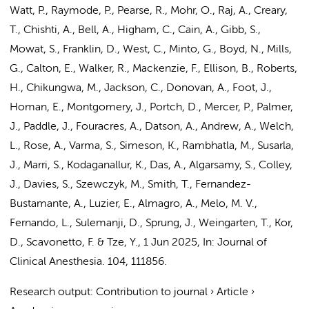
Watt, P., Raymode, P., Pearse, R., Mohr, O., Raj, A., Creary,
T., Chishti, A., Bell, A., Higham, C., Cain, A., Gibb, S.,
Mowat, S., Franklin, D., West, C., Minto, G., Boyd, N., Mills,
G., Calton, E., Walker, R., Mackenzie, F., Ellison, B., Roberts,
H., Chikungwa, M., Jackson, C., Donovan, A., Foot, J.,
Homan, E., Montgomery, J., Portch, D., Mercer, P., Palmer,
J., Paddle, J., Fouracres, A., Datson, A., Andrew, A., Welch,
L., Rose, A., Varma, S., Simeson, K., Rambhatla, M., Susarla,
J., Marri, S., Kodaganallur, K., Das, A., Algarsamy, S., Colley,
J., Davies, S., Szewczyk, M., Smith, T., Fernandez-
Bustamante, A., Luzier, E., Almagro, A., Melo, M. V.,
Fernando, L., Sulemanji, D., Sprung, J., Weingarten, T., Kor,
D., Scavonetto, F. & Tze, Y.
,
1 Jun 2025
,
In:
Journal of
Clinical Anesthesia.
104
, 111856.
Research output
:
Contribution to journal
›
Article
›