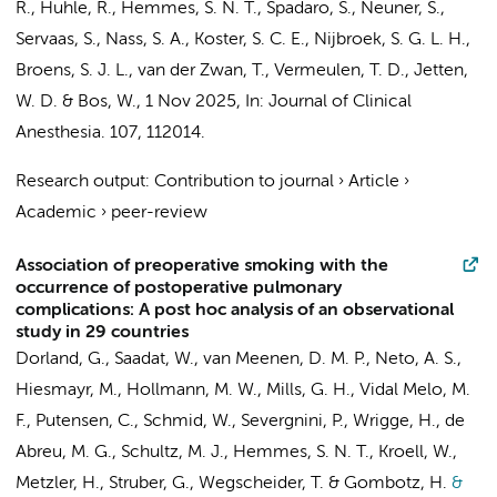
R., Huhle, R.,
Hemmes, S. N. T.
, Spadaro, S., Neuner, S.,
Servaas, S.,
Nass, S. A.
, Koster, S. C. E.,
Nijbroek, S. G. L. H.
,
Broens, S. J. L., van der Zwan, T.,
Vermeulen, T. D.
, Jetten,
W. D. &
Bos, W.
,
1 Nov 2025
,
In:
Journal of Clinical
Anesthesia.
107
, 112014.
Research output
:
Contribution to journal
›
Article
›
Academic
›
peer-review
Association of preoperative smoking with the
occurrence of postoperative pulmonary
complications: A post hoc analysis of an observational
study in 29 countries
Dorland, G.
, Saadat, W.,
van Meenen, D. M. P.
,
Neto, A. S.
,
Hiesmayr, M.,
Hollmann, M. W.
, Mills, G. H., Vidal Melo, M.
F., Putensen, C., Schmid, W., Severgnini, P., Wrigge, H., de
Abreu, M. G.,
Schultz, M. J.
,
Hemmes, S. N. T.
, Kroell, W.,
Metzler, H., Struber, G., Wegscheider, T. & Gombotz, H.
&