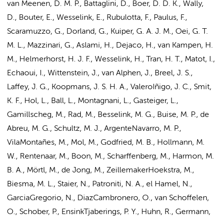
van Meenen, D. M. P.
, Battaglini, D., Boer, D. D. K., Wally,
D., Bouter, E., Wesselink, E., Rubulotta, F.,
Paulus, F.
,
Scaramuzzo, G.,
Dorland, G.
, Kuiper, G. A. J. M.,
Oei, G. T.
M. L.
,
Mazzinari, G.
,
Aslami, H.
, Dejaco, H., van Kampen, H.
M.,
Helmerhorst, H. J. F.
, Wesselink, H., Tran, H. T., Matot, I.,
Echaoui, I., Wittenstein, J., van Alphen, J.,
Breel, J. S.
,
Laffey, J. G., Koopmans, J. S. H. A., ValeroIñigo, J. C.,
Smit,
K. F.
,
Hol, L.
, Ball, L., Montagnani, L., Gasteiger, L.,
Gamillscheg, M., Rad, M.,
Besselink, M. G.
, Buise, M. P., de
Abreu, M. G.,
Schultz, M. J.
, ArgenteNavarro, M. P.,
VilaMontañes, M., Mol, M., Godfried, M. B.,
Hollmann, M.
W.
, Rentenaar, M., Boon, M., Scharffenberg, M.,
Harmon, M.
B. A.
, Mörtl, M., de Jong, M., ZeillemakerHoekstra, M.,
Biesma, M. L., Staier, N., Patroniti, N. A., el Hamel, N.,
GarciaGregorio, N., DiazCambronero, O., van Schoffelen,
O.,
Schober, P.
, EnsinkTjaberings, P. Y.,
Huhn, R.
, Germann,