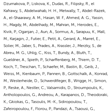
Dzurnakova, P., Liskova, K., Dudas, R., Filipsky, R., el
Kafrawy, S., Abdelwahab, H. H., Metwally, T., Abdel-Razek,
A., el-Shaarawy, A. M., Hasan, W. F., Ahmed, A. G., Yassin,
H., Magdy, M., Abdelhady, M., Mahran, M., Herodes, E.,
Kivik, P., Oganjan, J., Aun, A., Sormus, A., Sarapuu, K., Mall,
M., Karjagin, J., Futier, E., Petit, A., Gerard, A., Marret, E.,
Solier, M., Jaber, S., Prades, A., Krassler, J., Merzky, S., de
Abreu, M. G., Uhlig, C., Kiss, T., Bundy, A., Bluth, T.,
Gueldner, A., Spieth, P., Scharffenberg, M., Thiem, D. T.,
Koch, T., Treschan, T., Schaefer, M., Bastin, B., Geib, J.,
Weiss, M., Kienbaum, P., Pannen, B., Gottschalk, A., Konrad,
M., Westerheide, D., Schwerdtfeger, B., Wrigge, H., Simon,
P., Reske, A., Nestler, C., Valsamidis, D., Stroumpoulis, K.,
Antholopoulos, G., Andreou, A., Karapanos, D., Theodoraki,
K., Gkiokas, G., Tasoulis, M.-K., Sidiropoulou, T.,
Zafeiropoulou, F., Florou, P., Pandazi, A., Tsaousi, G.,