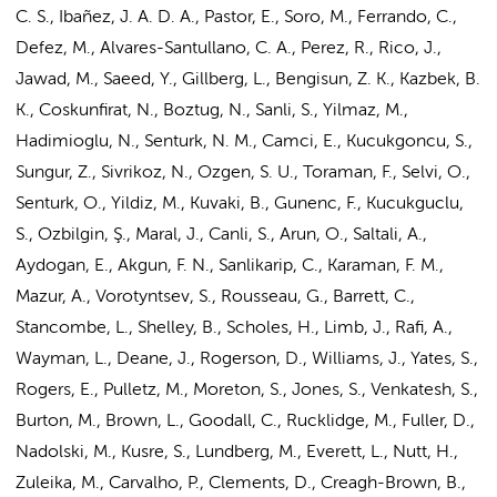
C. S., Ibañez, J. A. D. A., Pastor, E., Soro, M., Ferrando, C.,
Defez, M., Alvares-Santullano, C. A., Perez, R., Rico, J.,
Jawad, M., Saeed, Y., Gillberg, L., Bengisun, Z. K., Kazbek, B.
K., Coskunfirat, N., Boztug, N., Sanli, S., Yilmaz, M.,
Hadimioglu, N., Senturk, N. M., Camci, E., Kucukgoncu, S.,
Sungur, Z., Sivrikoz, N., Ozgen, S. U., Toraman, F., Selvi, O.,
Senturk, O., Yildiz, M., Kuvaki, B., Gunenc, F., Kucukguclu,
S., Ozbilgin, Ş., Maral, J., Canli, S., Arun, O., Saltali, A.,
Aydogan, E., Akgun, F. N., Sanlikarip, C., Karaman, F. M.,
Mazur, A., Vorotyntsev, S., Rousseau, G., Barrett, C.,
Stancombe, L., Shelley, B., Scholes, H., Limb, J., Rafi, A.,
Wayman, L., Deane, J., Rogerson, D., Williams, J., Yates, S.,
Rogers, E., Pulletz, M., Moreton, S., Jones, S., Venkatesh, S.,
Burton, M., Brown, L., Goodall, C., Rucklidge, M., Fuller, D.,
Nadolski, M., Kusre, S., Lundberg, M., Everett, L., Nutt, H.,
Zuleika, M., Carvalho, P., Clements, D., Creagh-Brown, B.,