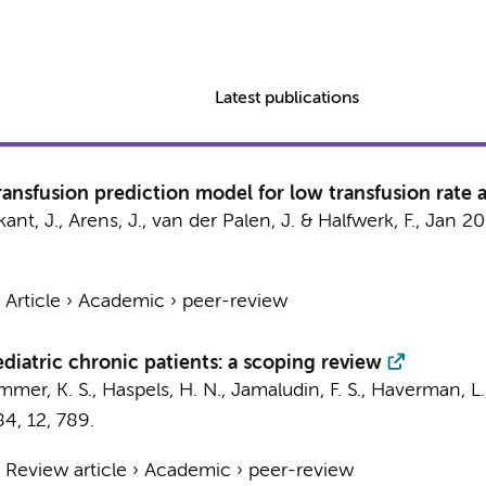
Latest publications
ransfusion prediction model for low transfusion rate 
ant, J.
, Arens, J., van der Palen, J. & Halfwerk, F.,
Jan 2
›
Article
›
Academic
›
peer-review
ediatric chronic patients: a scoping review
mmer, K. S.
,
Haspels, H. N.
,
Jamaludin, F. S.
,
Haverman, L.
84
,
12
, 789.
›
Review article
›
Academic
›
peer-review