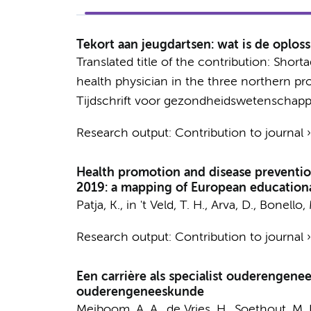
Tekort aan jeugdartsen: wat is de oplos
Translated title of the contribution: Short
health physician in the three northern pr
Tijdschrift voor gezondheidswetenschapp
Research output
:
Contribution to journal
Health promotion and disease preventio
2019: a mapping of European educatio
Patja, K., in 't Veld, T. H., Arva, D., Bonello
Research output
:
Contribution to journal
Een carrière als specialist ouderengen
ouderengeneeskunde
Meiboom, A. A.
,
de Vries, H.
,
Soethout, M. 