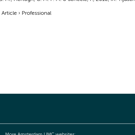
›
Article
›
Professional
More Amsterdam UMC websites: