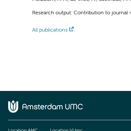
Research output
:
Contribution to journal
All publications
Location AMC
Location VUmc