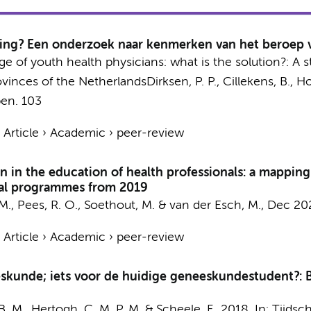
sing? Een onderzoek naar kenmerken van het beroep va
age of youth health physicians: what is the solution?: A 
ovinces of the Netherlands
Dirksen, P. P.
,
Cillekens, B.
,
Ho
en.
103
›
Article
›
Academic
›
peer-review
n in the education of health professionals: a mappi
nal programmes from 2019
, M., Pees, R. O.,
Soethout, M.
&
van der Esch, M.
,
Dec 20
›
Article
›
Academic
›
peer-review
eeskunde; iets voor de huidige geneeskundestudent?:
B. M.
,
Hertogh, C. M. P. M.
&
Scheele, F.
,
2018
,
In:
Tijdsch