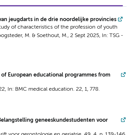
n jeugdarts in de drie noordelijke provincies
study of characteristics of the profession of youth
ogsteder, M.
&
Soethout, M.
,
2 Sept 2025
,
In:
TSG -
ng of European educational programmes from
22
,
In:
BMC medical education.
22
,
1
, 778.
 Belangstelling geneeskundestudenten voor
rift voor gerontologie en geriatrie.
49
,
4
,
p. 139-146