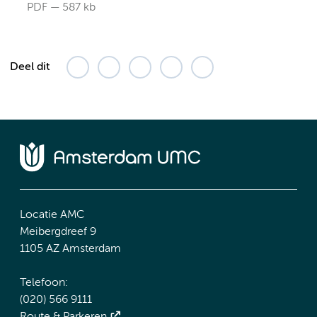
PDF
587 kb
Deel dit
Locatie AMC
Meibergdreef 9
1105 AZ Amsterdam
Telefoon:
(020) 566 9111