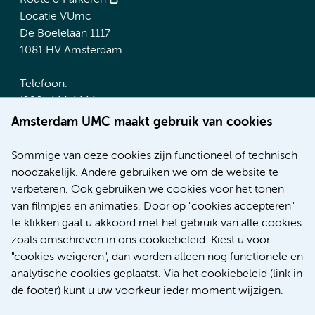
Route & Parkeren
Locatie VUmc
De Boelelaan 1117
1081 HV Amsterdam
Telefoon:
(020) 444 4444
Route & Parkeren
Amsterdam UMC maakt gebruik van cookies
Meer Amsterdam UMC websites:
Sommige van deze cookies zijn functioneel of technisch
noodzakelijk. Andere gebruiken we om de website te
Werken bij Amsterdam UMC
verbeteren. Ook gebruiken we cookies voor het tonen
Over Amsterdam UMC
van filmpjes en animaties. Door op "cookies accepteren"
Nieuws
te klikken gaat u akkoord met het gebruik van alle cookies
Research
zoals omschreven in ons cookiebeleid. Kiest u voor
Educatie Locatie AMC
"cookies weigeren", dan worden alleen nog functionele en
Educatie Locatie VUmc
analytische cookies geplaatst. Via het cookiebeleid (link in
de footer) kunt u uw voorkeur ieder moment wijzigen.