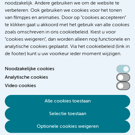
noodzakelijk. Andere gebruiken we om de website te
Over Amsterdam UMC
verbeteren. Ook gebruiken we cookies voor het tonen
Nieuws
van filmpjes en animaties. Door op "cookies accepteren"
Research
te klikken gaat u akkoord met het gebruik van alle cookies
Educatie Locatie AMC
zoals omschreven in ons cookiebeleid. Kiest u voor
Educatie Locatie VUmc
"cookies weigeren", dan worden alleen nog functionele en
analytische cookies geplaatst. Via het cookiebeleid (link in
de footer) kunt u uw voorkeur ieder moment wijzigen.
Noodzakelijke cookies
Toegankelijkheidsverklaring
Analytische cookies
Video cookies
Responsible disclosure
Algemene privacyverklaring
Alle cookies toestaan
Disclaimer
Selectie toestaan
Colofon
Optionele cookies weigeren