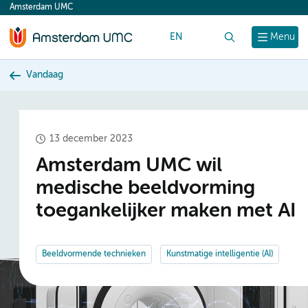
Amsterdam UMC
content
EN
Zoek
Menu
Vandaag
13 december 2023
Amsterdam UMC wil
medische beeldvorming
toegankelijker maken met AI
Beeldvormende technieken
Kunstmatige intelligentie (AI)