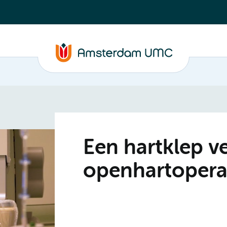
Een hartklep v
openhartopera