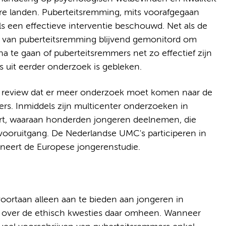
re landen. Puberteitsremming, mits voorafgegaan
als een effectieve interventie beschouwd. Net als de
k van puberteitsremming blijvend gemonitord om
 te gaan of puberteitsremmers net zo effectief zijn
ls uit eerder onderzoek is gebleken.
 review dat er meer onderzoek moet komen naar de
rs. Inmiddels zijn multicenter onderzoeken in
art, waaraan honderden jongeren deelnemen, die
vooruitgang. De Nederlandse UMC's participeren in
eert de Europese jongerenstudie.
ortaan alleen aan te bieden aan jongeren in
ls over de ethisch kwesties daar omheen. Wanneer