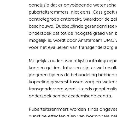
conclusie dat er onvoldoende wetenschapp
puberteitsremmers, niet eens. Cass geeft 
controlegroep ontbreekt, waardoor de zeke
beschouwd. Dubbelblinde gerandomiseerd
onderzoek dat tot de hoogste graad van be
mogelijk is, wordt door Amsterdam UMC v
voor het evalueren van transgenderzorg 
Mogelijk zouden wachtlijstcontrolegroepen 
kunnen gelden. Intussen zijn er wel resu
jongeren tijdens de behandeling hebben ge
koppeling geweest tussen zorg en wetens
transgenderzorg wordt steeds geoptimalis
onderzoek aan de academische centra.
Puberteitsremmers worden sinds ongeveer
gunstige effecten zien van hormonale be