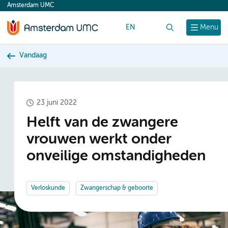
Amsterdam UMC
content
EN
Zoek
Menu
Vandaag
23 juni 2022
Helft van de zwangere
vrouwen werkt onder
onveilige omstandigheden
Verloskunde
Zwangerschap & geboorte