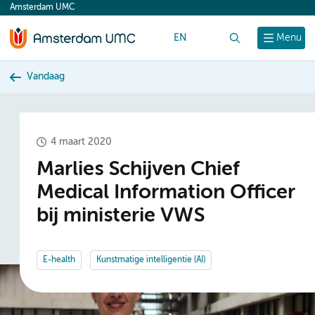
Amsterdam UMC
content
EN
Zoek
Menu
Vandaag
4 maart 2020
Marlies Schijven Chief
Medical Information Officer
bij ministerie VWS
E-health
Kunstmatige intelligentie (AI)