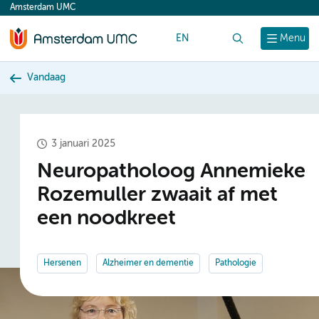
Amsterdam UMC
content
EN
Zoek
Menu
Vandaag
3 januari 2025
Neuropatholoog Annemieke
Rozemuller zwaait af met
een noodkreet
Hersenen
Alzheimer en dementie
Pathologie