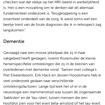
checken wat dat vlekje op het MRI-beeld in werkelijkheid
is. Het is een misvatting om te denken dat dit allemaal
fundamenteel onderzoek is. Terugkoppeling is een
essentieel onderdeel van de zorg. Ik werd soms wel een
beetje triest van de foute diagnoses die ik in retrospect zag
langskomen.”
Dementie
Gevraagd naar een mooie piketpaal die zij in haar
vakgebied heeft geslagen, noemt Rozemuller de kleine
hersenspecifieke ontstekingen die zij in de breinen van
overledenen met dementie vond. “Samen met collega’s
Piet Eikelenboom, Erik Hack en Jeroen Hoozemans heb ik
veel onderzoek gedaan naar verschillende
ontstekingsfactoren. Lange tijd leek het of er in de
neurologie een stammenstrijd was tussen de zogenaamde
‘babtisten’ en de ‘tau-isten’, tussen mensen die een
hoofdrol zien voor het eiwit bèta-amyloïd of het tau-eiwit.