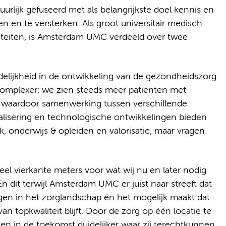
rlijk gefuseerd met als belangrijkste doel kennis en
n en te versterken. Als groot universitair medisch
teiten, is Amsterdam UMC verdeeld over twee
ijkheid in de ontwikkeling van de gezondheidszorg
complexer: we zien steeds meer patiënten met
d, waardoor samenwerking tussen verschillende
italisering en technologische ontwikkelingen bieden
, onderwijs & opleiden en valorisatie, maar vragen
l vierkante meters voor wat wij nu en later nodig
n dit terwijl Amsterdam UMC er juist naar streeft dat
ngen in het zorglandschap én het mogelijk maakt dat
an topkwaliteit blijft. Door de zorg op één locatie te
en in de toekomst duidelijker waar zij terechtkunnen