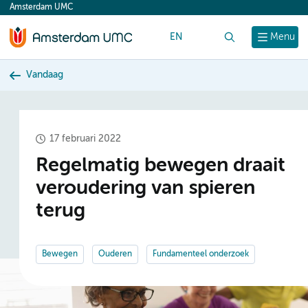
Amsterdam UMC
content
EN
Zoek
Menu
Vandaag
17 februari 2022
Regelmatig bewegen draait
veroudering van spieren
terug
Bewegen
Ouderen
Fundamenteel onderzoek