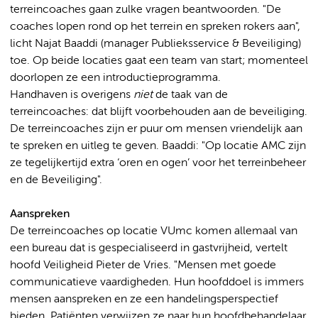
terreincoaches gaan zulke vragen beantwoorden. "De
coaches lopen rond op het terrein en spreken rokers aan",
licht Najat Baaddi (manager Publieksservice & Beveiliging)
toe. Op beide locaties gaat een team van start; momenteel
doorlopen ze een introductieprogramma.
Handhaven is overigens
niet
de taak van de
terreincoaches: dat blijft voorbehouden aan de beveiliging.
De terreincoaches zijn er puur om mensen vriendelijk aan
te spreken en uitleg te geven. Baaddi: "Op locatie AMC zijn
ze tegelijkertijd extra ‘oren en ogen’ voor het terreinbeheer
en de Beveiliging".
Aanspreken
De terreincoaches op locatie VUmc komen allemaal van
een bureau dat is gespecialiseerd in gastvrijheid, vertelt
hoofd Veiligheid Pieter de Vries. "Mensen met goede
communicatieve vaardigheden. Hun hoofddoel is immers
mensen aanspreken en ze een handelingsperspectief
bieden. Patiënten verwijzen ze naar hun hoofdbehandelaar,