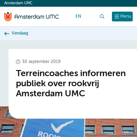
Amsterdam UMC
content
EN
Zoek
Menu
Vandaag
30 september 2019
Terreincoaches informeren
publiek over rookvrij
Amsterdam UMC