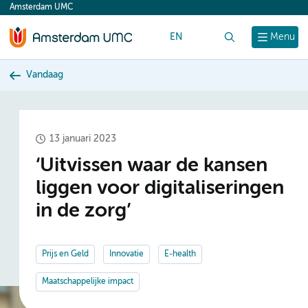
Amsterdam UMC
content
EN
Zoek
Menu
Vandaag
13 januari 2023
‘Uitvissen waar de kansen
liggen voor digitaliseringen
in de zorg’
Prijs en Geld
Innovatie
E-health
Maatschappelijke impact