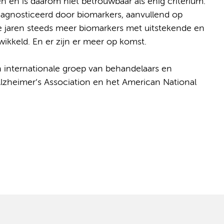
 en is daarom niet betrouwbaar als enig criterium.
diagnosticeerd door biomarkers, aanvullend op
ste jaren steeds meer biomarkers met uitstekende en
ikkeld. En er zijn er meer op komst.
n internationale groep van behandelaars en
lzheimer’s Association en het American National