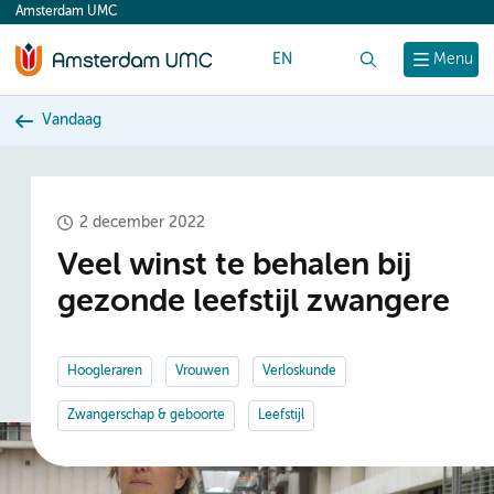
Amsterdam UMC
content
EN
Zoek
Menu
Vandaag
2 december 2022
Veel winst te behalen bij
gezonde leefstijl zwangere
Hoogleraren
Vrouwen
Verloskunde
Zwangerschap & geboorte
Leefstijl