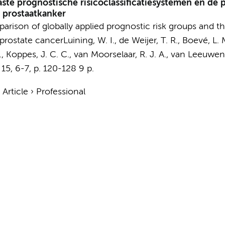
ste prognostische risicoclassificatiesystemen en de
 prostaatkanker
mparison of globally applied prognostic risk groups and
prostate cancer
Luining, W. I.
, de Weijer, T. R.,
Boevé, L. M
.,
Koppes, J. C. C.
,
van Moorselaar, R. J. A.
, van Leeuwen,
15
,
6-7
,
p. 120-128
9 p.
›
Article
›
Professional