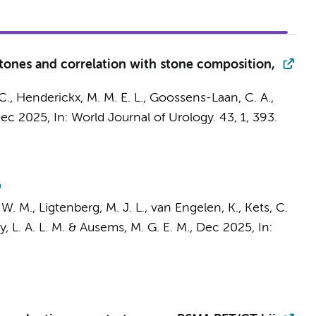
stones and correlation with stone composition,
C.
,
Henderickx, M. M. E. L.
, Goossens-Laan, C. A.,
Dec 2025
,
In:
World Journal of Urology.
43
,
1
, 393.
 W. M.
, Ligtenberg, M. J. L.,
van Engelen, K.
, Kets, C.
y, L. A. L. M. & Ausems, M. G. E. M.,
Dec 2025
,
In: