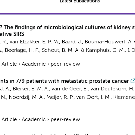
Latest publications
 The findings of microbiological cultures of kidney 
ative SIRS
. R.,
van Elzakker, E. P. M.
,
Baard, J.
,
Bouma-Houwert, A. 
.
,
Beerlage, H. P.
,
Schout, B. M. A.
&
Kamphuis, G. M.
,
1 
›
Article
›
Academic
›
peer-review
nts in 779 patients with metastatic prostate cancer
J. A.
, Bleiker, E. M. A., van de Geer, E.,
van Deutekom, H.
 N., Noordzij, M. A.,
Meijer, R. P.
, van Oort, I. M., Kiemene
.
›
Article
›
Academic
›
peer-review