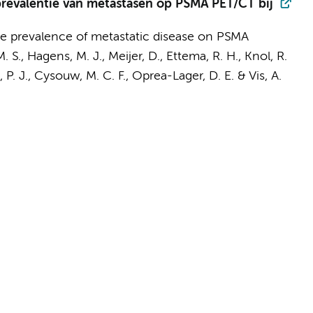
 prevalentie van metastasen op PSMA PET/CT bij
 the prevalence of metastatic disease on PSMA
. S.
, Hagens, M. J.,
Meijer, D.
,
Ettema, R. H.
,
Knol, R.
 P. J.,
Cysouw, M. C. F.
,
Oprea-Lager, D. E.
&
Vis, A.