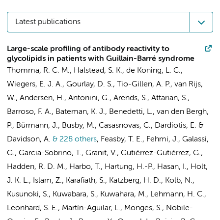
Latest publications
Large-scale profiling of antibody reactivity to
glycolipids in patients with Guillain-Barré syndrome
Thomma, R. C. M., Halstead, S. K., de Koning, L. C.,
Wiegers, E. J. A., Gourlay, D. S., Tio-Gillen, A. P., van Rijs,
W., Andersen, H., Antonini, G., Arends, S., Attarian, S.,
Barroso, F. A., Bateman, K. J., Benedetti, L., van den Bergh,
P., Bürmann, J., Busby, M., Casasnovas, C., Dardiotis, E. &
Davidson, A.
& 228 others
,
Feasby, T. E., Fehmi, J., Galassi,
G., Garcia-Sobrino, T., Granit, V., Gutiérrez-Gutiérrez, G.,
Hadden, R. D. M., Harbo, T., Hartung, H.-P., Hasan, I., Holt,
J. K. L., Islam, Z., Karafiath, S., Katzberg, H. D., Kolb, N.,
Kusunoki, S., Kuwabara, S., Kuwahara, M., Lehmann, H. C.,
Leonhard, S. E., Martín-Aguilar, L., Monges, S., Nobile-