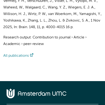
Vermeij, F. H., Verschuuren, J.,
Visser, L. H.
, Vytopil, M. V.,
Waheed, W., Walgaard, C., Wang, Y. Z., Wiegers, E. J. A.,
Willison, H. J., Wirtz, P. W., van Woerkom, M., Yamagishi, Y.,
Yoshikawa, K., Zhang, L. L.,
Zhou, L.
& Zivkovic, S. A.
,
1 Nov
2025
,
In:
Brain.
148
,
11
,
p. 4000-4015
16 p.
Research output
:
Contribution to journal
›
Article
›
Academic
›
peer-review
All publications