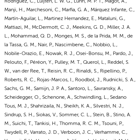
Rodriguez, C., Luijten, L. W. G., Lunn, M. P. T., Magot, A.,
Manji, H., Marchesoni, C., Marfia, G. A., Márquez Infante, C.,
Martín-Aguilar, L., Martinez Hernandez, E., Mataluni, G.,
Mattiazi, M., McDermott, C. J., Meekins, G. D., Miller, J. A.
L., Mohammad, Q. D., Monges, M. S., de la Prida, M. M., de
la Tassa, G. M., Nair, P., Nascimbene, C., Nobbio, L.,
Nobile-Orazio, E., Nowak, R. J., Osei-Bonsu, M., Pardo, J.,
Pelouto, F., Péréon, Y., Pulley, M. T., Querol, L., Reddel, S.
W., van der Ree, T., Reisin, R. C., Rinaldi, S., Ripellino, P.,
Roberts, R. C., Rojas-Marcos, I., Roodbol, J., Rudnicki, S. A.,
Sachs, G. M., Samijn, J. P. A., Santoro, L., Savransky, A.,
Scheidegger, O., Schenone, A., Schwindling, L., Sedano
Tous, M. J., Shahrizaila, N., Sheikh, K. A., Silvestri, N. J.,
Sindrup, S. H., Siokas, V., Sommer, C. L., Stein, B., Stino, A.
M., Suichi, T., Tankisi, H., Thomma, R. C. M., Tsouni, P.,
Twydell, P., Varrato, J. D., Verboon, J. C.,
Verhamme, C.
,