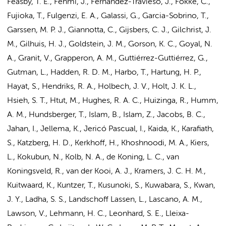
Feasby, T. E., Fehmi, J., Fernández-Travieso, J., Fokke, C.,
Fujioka, T., Fulgenzi, E. A., Galassi, G., Garcia-Sobrino, T.,
Garssen, M. P. J., Giannotta, C., Gijsbers, C. J., Gilchrist, J.
M., Gilhuis, H. J., Goldstein, J. M., Gorson, K. C., Goyal, N.
A., Granit, V., Grapperon, A. M., Guttiérrez-Guttiérrez, G.,
Gutman, L., Hadden, R. D. M., Harbo, T., Hartung, H. P.,
Hayat, S., Hendriks, R. A., Holbech, J. V., Holt, J. K. L.,
Hsieh, S. T., Htut, M., Hughes, R. A. C., Huizinga, R., Humm,
A. M., Hundsberger, T., Islam, B., Islam, Z., Jacobs, B. C.,
Jahan, I., Jellema, K., Jericó Pascual, I., Kaida, K., Karafiath,
S., Katzberg, H. D., Kerkhoff, H., Khoshnoodi, M. A., Kiers,
L., Kokubun, N., Kolb, N. A., de Koning, L. C., van
Koningsveld, R.,
van der Kooi, A. J.
, Kramers, J. C. H. M.,
Kuitwaard, K., Kuntzer, T., Kusunoki, S., Kuwabara, S., Kwan,
J. Y., Ladha, S. S., Landschoff Lassen, L., Lascano, A. M.,
Lawson, V., Lehmann, H. C., Leonhard, S. E., Lleixa-