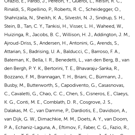
Orazio, E., Pardo, J., Pereon, Y., Querol, L., Reisin, R. C.,
Rinaldi, S., Ripellino, P., Roberts, R. C., Scheidegger, O.,
Shahrizaila, N., Sheikh, K. A., Silvestri, N. J., Sindrup, S. H.,
Stein, B., Tan, C. Y., Tankisi, H.,
Visser, L. H.
, Waheed, W.,
Huizinga, R., Jacobs, B. C., Willison, H. J., Addington, J. M.,
Ajroud-Driss, S., Andersen, H., Antonini, G., Arends, S.,
Attarian, S., Badrising, U. A., Balducci, C., Barroso, F. A.,
Bateman, K., Bella, I. R., Benedetti, L.,
van den Berg, B.
, van
den Bergh, P. Y. K., Bertorini, T. E., Bhavaraju-Sanka, R.,
Bozzano, F. M., Brannagan, T. H., Briani, C., Bürmann, J.,
Busby, M., Butterworth, S., Capodivento, G., Casasnovas,
C., Cavaletti, G., Chao, C. C.,
Chen, S.
, Cisneros, E., Claeys,
K. G., Conti, M. E., Cornblath, D. R., Cosgrove, J. S.,
Dalakas, M. C.,
van Damme, P.
, Dardiotis, E., Davidson, A.,
van Dijk, G. W.
, Dimachkie, M. M., Doets, A. Y., van Doorn,
P. A., Echaniz-Laguna, A.,
Eftimov, F.
,
Faber, C. G.
, Fazio, R.,