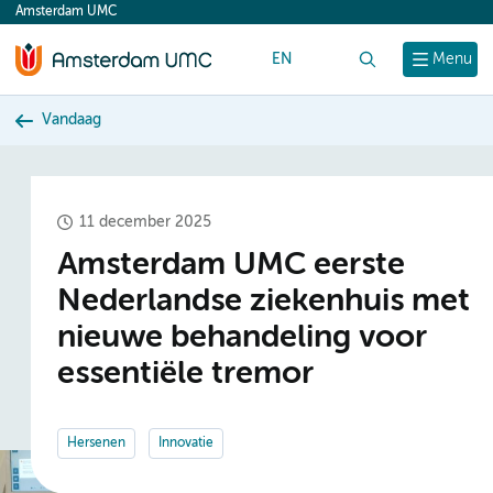
Amsterdam UMC
content
EN
Zoek
Menu
Vandaag
11 december 2025
Amsterdam UMC eerste
Nederlandse ziekenhuis met
nieuwe behandeling voor
essentiële tremor
Hersenen
Innovatie