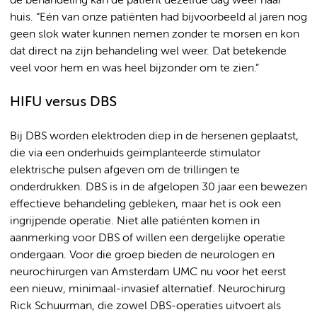
de behandeling kan de patiënt dezelfde dag weer naar
huis. “Eén van onze patiënten had bijvoorbeeld al jaren nog
geen slok water kunnen nemen zonder te morsen en kon
dat direct na zijn behandeling wel weer. Dat betekende
veel voor hem en was heel bijzonder om te zien.”
HIFU versus DBS
Bij DBS worden elektroden diep in de hersenen geplaatst,
die via een onderhuids geïmplanteerde stimulator
elektrische pulsen afgeven om de trillingen te
onderdrukken. DBS is in de afgelopen 30 jaar een bewezen
effectieve behandeling gebleken, maar het is ook een
ingrijpende operatie. Niet alle patiënten komen in
aanmerking voor DBS of willen een dergelijke operatie
ondergaan. Voor die groep bieden de neurologen en
neurochirurgen van Amsterdam UMC nu voor het eerst
een nieuw, minimaal-invasief alternatief. Neurochirurg
Rick Schuurman, die zowel DBS-operaties uitvoert als