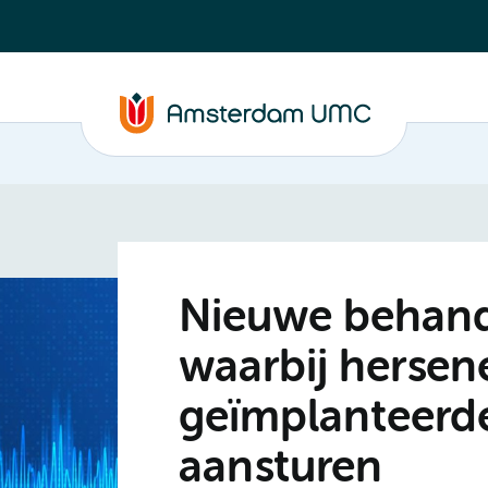
Nieuwe behand
waarbij hersen
geïmplanteerd
aansturen