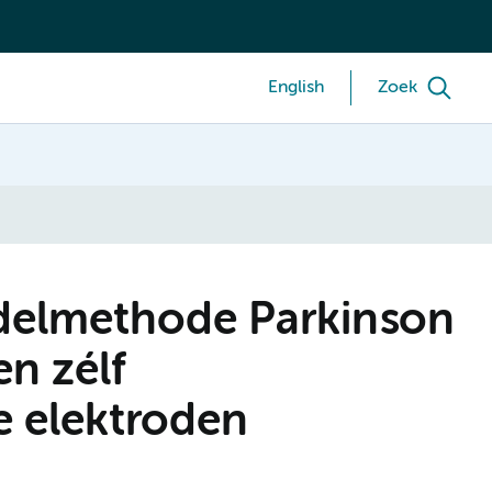
English
Zoek
elmethode Parkinson
en zélf
e elektroden