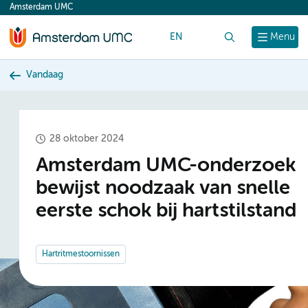
Amsterdam UMC
content
EN
Zoek
Menu
Vandaag
28 oktober 2024
Amsterdam UMC-onderzoek
bewijst noodzaak van snelle
eerste schok bij hartstilstand
Hartritmestoornissen