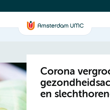
Corona vergro
gezondheidsac
en slechthore