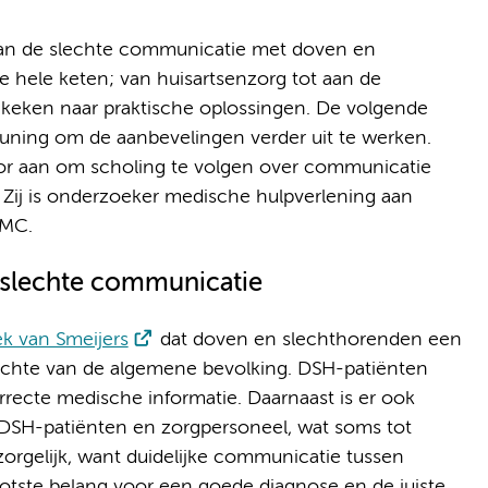
 van de slechte communicatie met doven en
e hele keten; van huisartsenzorg tot aan de
ekeken naar praktische oplossingen. De volgende
euning om de aanbevelingen verder uit te werken.
tor aan om scholing te volgen over communicatie
 Zij is onderzoeker medische hulpverlening aan
UMC.
slechte communicatie
k van Smeijers
dat doven en slechthorenden een
chte van de algemene bevolking. DSH-patiënten
recte medische informatie. Daarnaast is er ook
DSH-patiënten en zorgpersoneel, wat soms tot
r zorgelijk, want duidelijke communicatie tussen
rootste belang voor een goede diagnose en de juiste