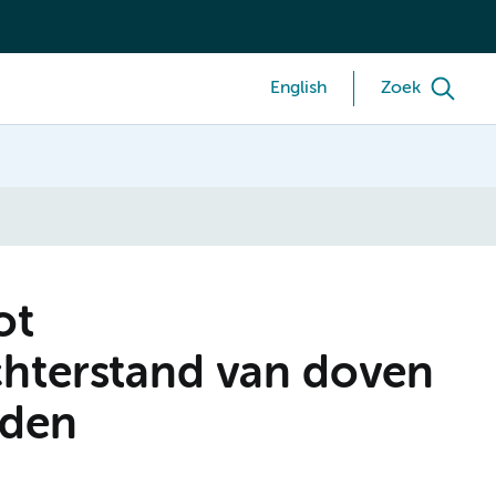
English
Zoek
ot
hterstand van doven
nden